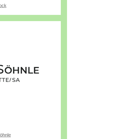
ock
öhnle