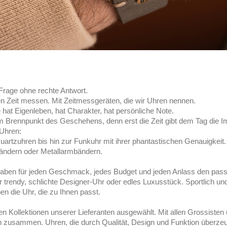
Frage ohne rechte Antwort.
 Zeit messen. Mit Zeitmessgeräten, die wir Uhren nennen.
e hat Eigenleben, hat Charakter, hat persönliche Note.
m Brennpunkt des Geschehens, denn erst die Zeit gibt dem Tag die Im
 Uhren:
tzuhren bis hin zur Funkuhr mit ihrer phantastischen Genauigkeit. 
bändern oder Metallarmbändern.
r haben für jeden Geschmack, jedes Budget und jeden Anlass den pas
r trendy, schlichte Designer-Uhr oder edles Luxusstück. Sportlich un
ben die Uhr, die zu Ihnen passt.
 Kollektionen unserer Lieferanten ausgewählt. Mit allen Grossisten u
en zusammen. Uhren, die durch Qualität, Design und Funktion überze