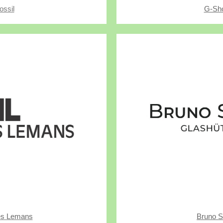
ossil
G-Sh
es Lemans
Bruno S