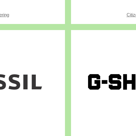
Citi
ering