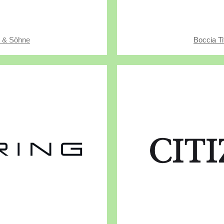
r & Söhne
Boccia T