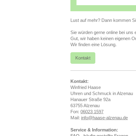
Lust auf mehr? Dann kommen Sie 
Sie würden gerne online bei uns 
Gut, wir haben keinen eigenen On
Wir finden eine Lösung.
Kontakt
Kontakt:
Winfried Haase
Uhren und Schmuck in Alzenau
Hanauer Straße 92a
63755 Alzenau
Fon:
06023 1597
Mail:
info@haase-alzenau.de
Service & Information:
FAQ - häufig gestellte Fragen