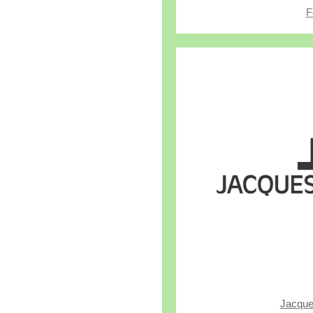
F
Jacqu